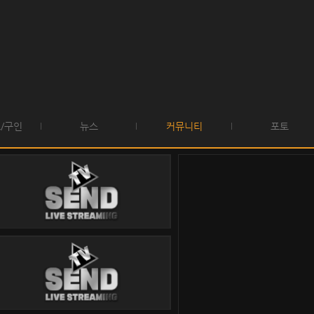
직
스포츠뉴스
유머★이슈
섹시bj
판
연예뉴스
동영상
안구정화
체홍보
IT뉴스
/구인
뉴스
커뮤니티
포토