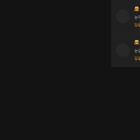
눈
답
눈
답