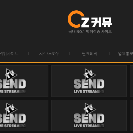
토토 먹튀
토토 노하우
제작의뢰
구
먹튀제보
홀덤 노하우
게임
총
기타 지식/노하우
제작업
유용한 사이트
먹튀사이트
지식/노하우
판매의뢰
업체홍보