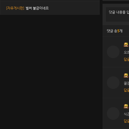
[자유게시판]
벌써 불금이네요
댓글 총
5
개
오
답
꿀
답
식곤
답