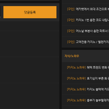
[구인]
에카벳에서 최대 조건으로 
댓글등록
다
[구인]
카지노 1번 총판 코드 내립
[구인]
어느날 부본사 총판 파트너
[구인]
고액전용 카지노 / 헬렌카지
중 최고우대
지식/노하우
[카지노 노하우]
[카지노 노하우]
호
[카지노 노하우]
카지노 블랙잭 카
결정하는 방법
[카지노 노하우]
흥부가 놀부될때까