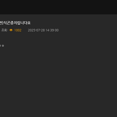
판]식곤증지립니다요
조회:
1002
2025-07-28 14:39:00
ㄹㅇ
.