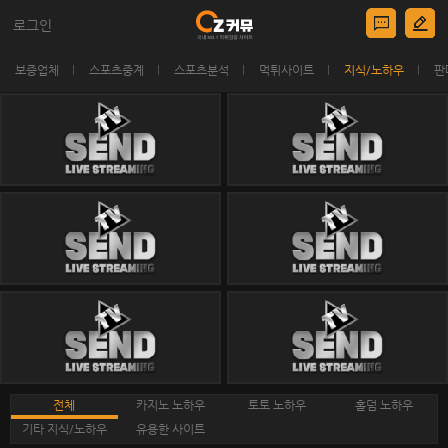
로그인
보증업체
스포츠중계
스포츠분석
먹튀사이트
지식/노하우
판
전체
카지노 노하우
토토 노하우
홀덤 노하우
기타 지식/노하우
유용한 사이트