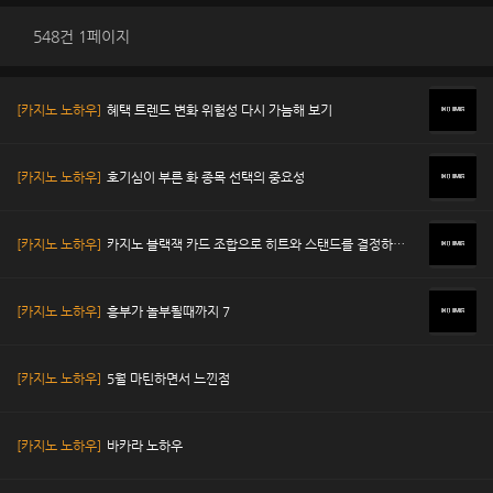
548건 1페이지
[카지노 노하우]
혜택 트렌드 변화 위험성 다시 가늠해 보기
[카지노 노하우]
호기심이 부른 화 종목 선택의 중요성
[카지노 노하우]
카지노 블랙잭 카드 조합으로 히트와 스탠드를 결정하는
방법
[카지노 노하우]
흥부가 놀부될때까지 7
[카지노 노하우]
5월 마틴하면서 느낀점
[카지노 노하우]
바카라 노하우