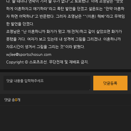
다. 쓸 때마다 연락이 가서 쓸 수가 없다"고 토로했다. 이에 조영남은 "떳떳
하게 이혼하자고 얘기하라"라고 폭탄 발언을 던졌고 설운도는 "만약 아혼하
자 하면 어떡하냐"고 반문했다. 그러자 조영남은 ""(이혼) 해봐"라고 무책임
한 발언을 던졌다.
조영남은 "난 이혼하니까 화가가 됐고 걔(전처)하고 같이 살았으면 화가가
못됐을 거다. 여자가 보고 있는데 내 성격에 그림을 그리겠냐. 이혼하니까
자유시간이 생겨서 그림을 그리는 것"이라 밝혔다.
wjlee@sportschosun.com
Copyright © 스포츠조선. 무단전재 및 재배포 금지.
댓글등록
댓글 총
0
개